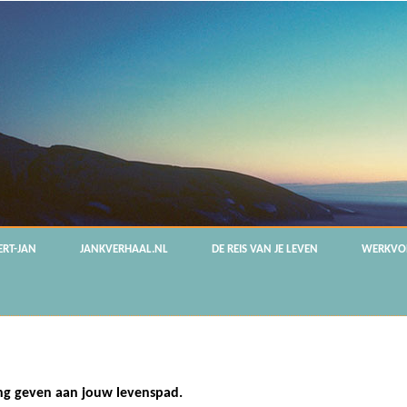
ERT-JAN
JANKVERHAAL.NL
DE REIS VAN JE LEVEN
WERKVO
ting geven aan jouw levenspad.