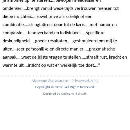
je ambities op te starten.….bevlogen meedenker en
omdenker…..brengt vanuit wederzijds vertrouwen mensen tot
diepe inzichten…..zowel privé als zakelijk of een
combinatie…..dringt direct door tot de kern…..met humor en
compassie…..teamverband en individueel…..specifieke
deskundigheid.….goede resultaten…..gestimuleerd om mij te
uiten….zeer persoonlijke en directe manier…..pragmatische
aanpak…..weet de juiste vragen te stellen…..straalt rust, kracht en
warmte uit….inzicht op wat er werkelijk toe doet….”
Algemene Voorwaarden
|
Privacyverklaring
Copyright © 2026. All Rights Reserved.
Designed by
Quirina vd Schaaff
.